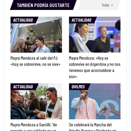
TAMBIÉN PODRÍA GUSTARTE
Todas
ACTUALIDAD
ACTUALIDAD
Mayra Mendoza al salir del PJ:
Mayra Mendoza: «Hoy se
«hoy se sobrervive, no se vive»
sobrevive en Argentina y no nos
tenemos que acostumbrar a
eso»
ACTUALIDAD
QUILMES
Mayra Mendoza a Santilli: “de
Se celebrará la Marcha del
pegarle a una jubilada no se
Orgullo Diverso y Disidente en