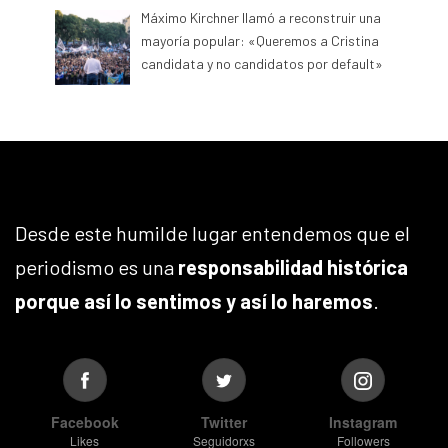
Máximo Kirchner llamó a reconstruir una
mayoría popular: «Queremos a Cristina
candidata y no candidatos por default»
Desde este humilde lugar entendemos que el
periodismo es una
responsabilidad histórica
porque así lo sentimos y así lo haremos
.
Facebook
Twitter
Instagram
Likes
Seguidorxs
Followers