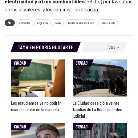
electricidad y otros combustibles
(+6,0%) por las subas
en los alquileres, y los suministros de agua.
actualidad
Argentina
CABA
Ciudad de Buenos Aires
clase media
TAMBIÉN PODRÍA GUSTARTE
Todas
CIUDAD
CIUDAD
Los estudiantes ya no podrán
La Ciudad desalojó a veinte
usar el celular en la escuela
familias de La Boca sin orden
judicial
CIUDAD
CIUDAD