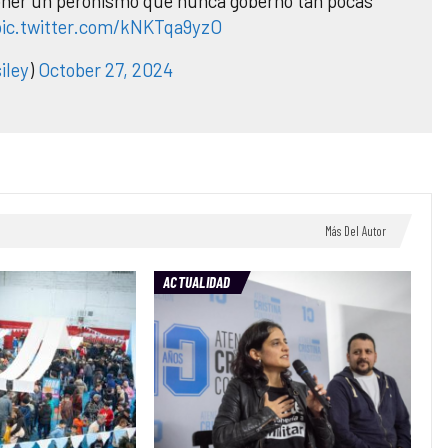
poner un peronismo que nunca gobernó tan pocas
pic.twitter.com/kNKTqa9yzO
iley
)
October 27, 2024
Más Del Autor
ACTUALIDAD