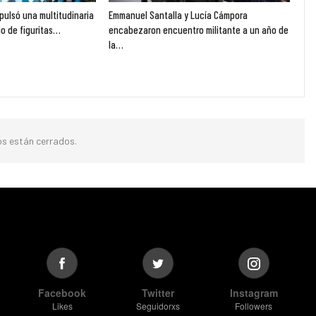
pulsó una multitudinaria
Emmanuel Santalla y Lucía Cámpora
o de figuritas…
encabezaron encuentro militante a un año de
la…
s están cerrados.
Facebook
Twitter
Instagram
Likes
Seguidorxs
Followers