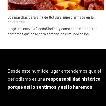
Dos marchas para el 17 de Octubre, nuevo armado en la…
MATIAS ALVAREZ
Llegó una nueva #PicadaSindical y como cada viernes, te
contamos que pasó esta semana en el mundo de los…
Desde este humilde lugar entendemos que el
periodismo es una
responsabilidad histórica
porque así lo sentimos y así lo haremos
.