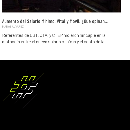
Aumento del Salario Mínimo, Vital y Móvil: ¿Qué opinan…
MATIAS ALVAREZ
Referentes de CGT, CTA, y CTEP hicieron hincapié en la
distancia entre el nuevo salario mínimo y el costo de la…