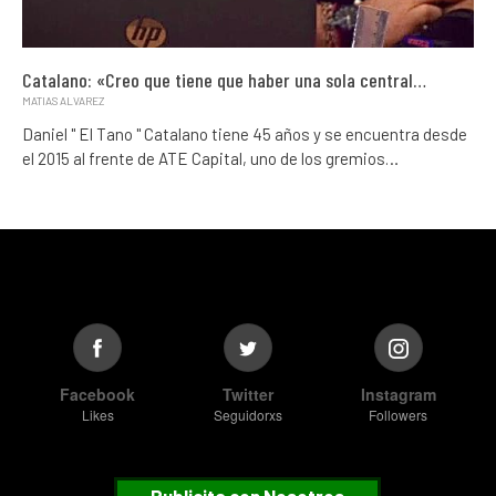
Catalano: «Creo que tiene que haber una sola central…
MATIAS ALVAREZ
Daniel " El Tano " Catalano tiene 45 años y se encuentra desde
el 2015 al frente de ATE Capital, uno de los gremios…
Facebook
Twitter
Instagram
Likes
Seguidorxs
Followers
Publicita con Nosotros