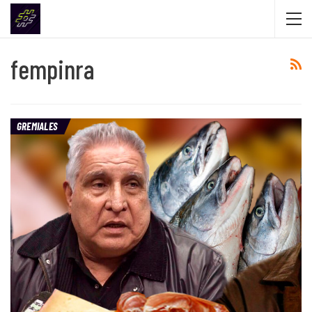
fempinra
GREMIALES