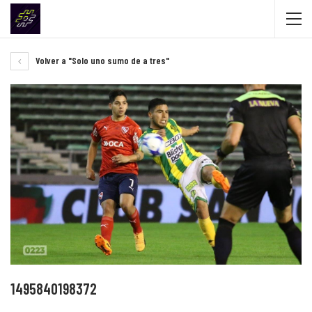
Volver a "Solo uno sumo de a tres"
1495840198372