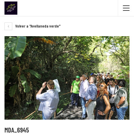
Volver a "Avellaneda verde"
MDA_6945