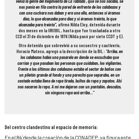
venía la gente del Regimiento de La Tablada , que se nos sacaba, se
nos ponía en fila contra la pared de enfrente de los calabozos y
con una cuchara nos daban y era una olla, entonces si éramos
diez, lo que alcanzaba para diez y si éramos treinta, lo que
alcanzaba para treinta”,
afirmó Nilda Eloy, detenida durante
dos meses en la URIIBIL , hasta que fue trasladada a otro
CCD el 31 de diciembre de 1976 (Nilda pasó por siete CCDT y E).
Otro detenido que sobrevivió a su secuestro y cautiverio,
Horacio Matoso, agregó a la descripción de la BIL :
“Arriba, en
los calabozos había una pasarela en donde se escuchaba que
corrían y que pasaban las personas que cuidaban, los vigilantes.
Frente a los últimos dos calabozos estaba el sector de baños con
un piletón grande al fondo y una parecita que separaba, en un
costado estaba lleno de ropa tirada, bultos de ropa y zapatos. Ahí
nos sacaron la ropa. A mí me dejaron con un pantalón, descalzo,
sin ninguna ropa acá arriba…”
Del centro clandestino al espacio de memoria:
En el 84´desde la creación de la CONADEP, ya figura este