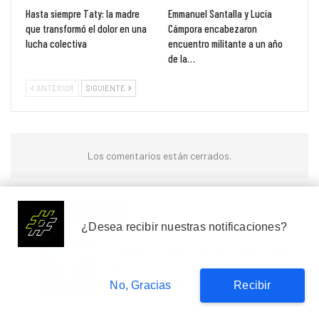
Hasta siempre Taty: la madre
Emmanuel Santalla y Lucía
que transformó el dolor en una
Cámpora encabezaron
lucha colectiva
encuentro militante a un año
de la…
ANTERIOR
SIGUIENTE
Los comentarios están cerrados.
Suscribete
ULTIMAS NOTAS
¿Desea recibir nuestras notificaciones?
Emmanuel Santalla: «Hay que cuidar lo que
se ha hecho en Avellaneda y asumir los
desafíos que vienen»
No, Gracias
Recibir