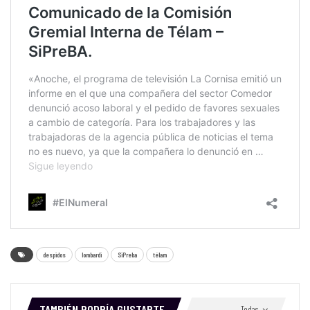
despidos
lombardi
SiPreba
télam
TAMBIÉN PODRÍA GUSTARTE
Todas