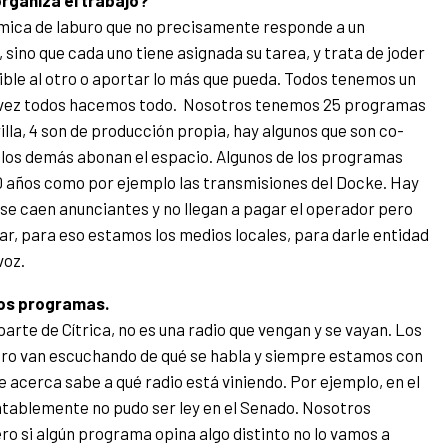
rganiza el trabajo?
mica de laburo que no precisamente responde a un
sino que cada uno tiene asignada su tarea, y trata de joder
ible al otro o aportar lo más que pueda. Todos tenemos un
u vez todos hacemos todo. Nosotros tenemos 25 programas
illa, 4 son de producción propia, hay algunos que son co-
 los demás abonan el espacio. Algunos de los programas
0 años como por ejemplo las transmisiones del Docke. Hay
se caen anunciantes y no llegan a pagar el operador pero
ar, para eso estamos los medios locales, para darle entidad
voz.
ntos programas.
te de Cítrica, no es una radio que vengan y se vayan. Los
ro van escuchando de qué se habla y siempre estamos con
 se acerca sabe a qué radio está viniendo. Por ejemplo, en el
entablemente no pudo ser ley en el Senado. Nosotros
o si algún programa opina algo distinto no lo vamos a