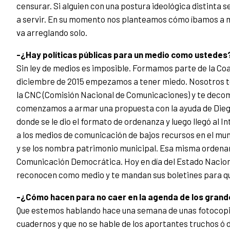
censurar. Si alguien con una postura ideológica distinta se
a servir. En su momento nos planteamos cómo íbamos a m
va arreglando solo.
-¿Hay políticas públicas para un medio como ustedes
Sin ley de medios es imposible. Formamos parte de la Co
diciembre de 2015 empezamos a tener miedo. Nosotros ten
la CNC (Comisión Nacional de Comunicaciones) y te decom
comenzamos a armar una propuesta con la ayuda de Diego 
donde se le dio el formato de ordenanza y luego llegó al 
a los medios de comunicación de bajos recursos en el mun
y se los nombra patrimonio municipal. Esa misma ordenanz
Comunicación Democrática. Hoy en día del Estado Naciona
reconocen como medio y te mandan sus boletines para qu
-¿Cómo hacen para no caer en la agenda de los gran
Que estemos hablando hace una semana de unas fotocopi
cuadernos y que no se hable de los aportantes truchos ó d