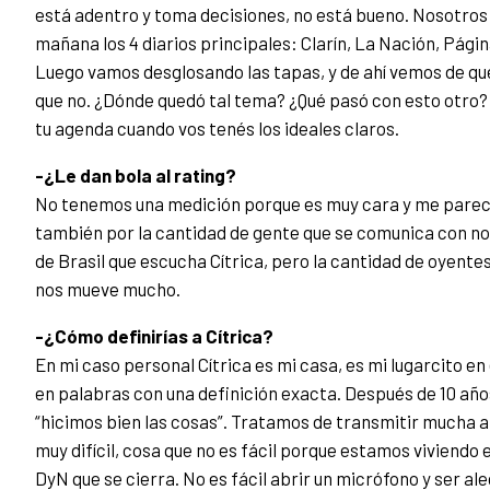
está adentro y toma decisiones, no está bueno. Nosotros
mañana los 4 diarios principales: Clarín, La Nación, Págin
Luego vamos desglosando las tapas, y de ahí vemos de qué
que no. ¿Dónde quedó tal tema? ¿Qué pasó con esto otro? 
tu agenda cuando vos tenés los ideales claros.
-¿Le dan bola al rating?
No tenemos una medición porque es muy cara y me parece 
también por la cantidad de gente que se comunica con no
de Brasil que escucha Cítrica, pero la cantidad de oyente
nos mueve mucho.
-¿Cómo definirías a Cítrica?
En mi caso personal Cítrica es mi casa, es mi lugarcito en e
en palabras con una definición exacta. Después de 10 añ
“hicimos bien las cosas”. Tratamos de transmitir mucha 
muy difícil, cosa que no es fácil porque estamos viviendo 
DyN que se cierra. No es fácil abrir un micrófono y ser ale