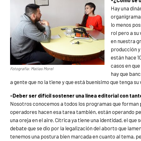
-¿Cómo se o
Hay una diná
organigrama, 
lo menos pos
rol pero a s
en nuestra gr
producción y
están hace 1
casos en que 
Fotografía: Matías Morel
hay que banc
a gente que no la tiene y que está buenísimo que tenga su 
-Deber ser difícil sostener una línea editorial con ta
Nosotros conocemos a todos los programas que forman par
operadores hacen esa tarea también, están operando pe
una oreja en el aire. Cítrica ya tiene una identidad, el que
debate que se dio por la legalización del aborto que lam
tenemos una postura bien marcada en cuanto al tema, per