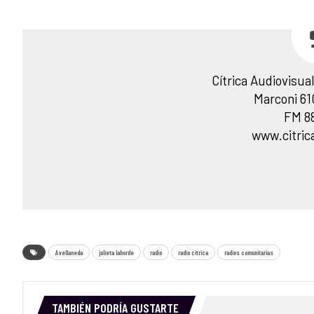
Cítrica Audiovisua
Marconi 61
FM 8
www.citric
Avellaneda
julieta laborde
radio
radio citrica
radios comunitarias
TAMBIÉN PODRÍA GUSTARTE