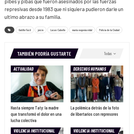
pibes y pibas que fueron asesinados por las fuerzas
represivas desde 1983 que ni siquiera pudieron darle un
ultimo abrazo a su familia.
Gatillo Fácil
juicio
Lucas Cabello
maria eugenia vidal
Policia de la Ciudad
TAMBIÉN PODRÍA GUSTARTE
Todas
ACTUALIDAD
DERECHOS HUMANOS
Hasta siempre Taty: la madre
La polémica detrás de la foto
que transformó el dolor en una
de libertarios con represores
lucha colectiva
VIOLENCIA INSTITUCIONAL
VIOLENCIA INSTITUCIONAL