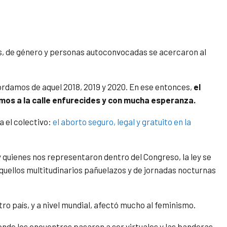
s, de género y personas autoconvocadas se acercaron al
rdamos de aquel 2018, 2019 y 2020. En ese entonces,
el
mos a la calle enfurecides y con mucha esperanza.
 el colectivo:
el aborto seguro, legal y gratuito en la
 y quienes nos representaron dentro del Congreso, la ley se
ellos multitudinarios pañuelazos y de jornadas nocturnas
stro país, y a nivel mundial, afectó mucho al feminismo.
donde los encuentros pasaron a ser virtuales y las banderas