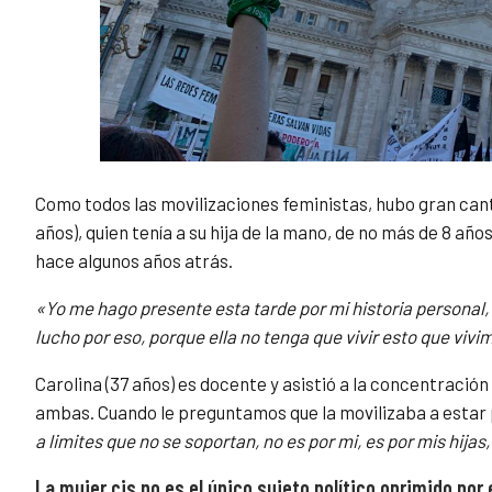
Como todos las movilizaciones feministas, hubo gran cant
años), quien tenía a su hija de la mano, de no más de 8 añ
hace algunos años atrás.
«Yo me hago presente esta tarde por mi historia personal, 
lucho por eso, porque ella no tenga que vivir esto que viv
Carolina (37 años) es docente y asistió a la concentració
ambas. Cuando le preguntamos que la movilizaba a estar 
a limites que no se soportan, no es por mi, es por mis hija
La mujer cis no es el único sujeto político oprimido por 