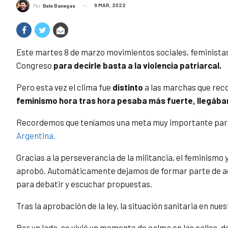
9 MAR, 2022
Por
Bele Banegas
Este martes 8 de marzo movimientos sociales, feminista
Congreso
para decirle basta a la violencia patriarcal.
Pero esta vez el clima fue
distinto
a las marchas que reco
feminismo hora tras hora pesaba más fuerte, llegába
Recordemos que teníamos una meta muy importante para
Argentina.
Gracias a la perseverancia de la militancia, el feminismo
aprobó. Automáticamente dejamos de formar parte de aqu
para debatir y escuchar propuestas.
Tras la aprobación de la ley, la situación sanitaria en nue
Por un lado, se vivió un momento de calma en las calles, 