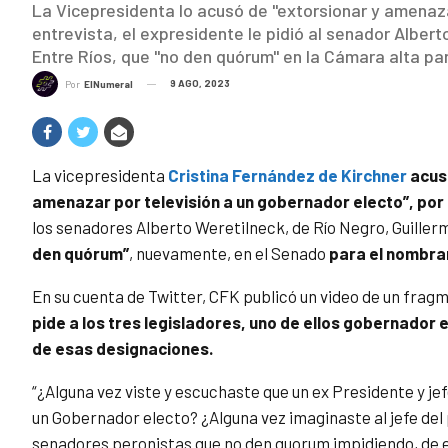
La Vicepresidenta lo acusó de "extorsionar y amenaza
entrevista, el expresidente le pidió al senador Albert
Entre Ríos, que "no den quórum" en la Cámara alta pa
9 AGO, 2023
Por
ElNumeral
La vicepresidenta
Cristina Fernández de Kirchner
acusó
amenazar por televisión a un gobernador electo”, por 
los senadores Alberto Weretilneck, de Río Negro, Guille
den quórum”
, nuevamente, en el Senado
para el nombram
En su cuenta de Twitter, CFK publicó un video de un frag
pide a los tres legisladores, uno de ellos gobernador
de esas designaciones.
“¿Alguna vez viste y escuchaste que un ex Presidente y je
un Gobernador electo? ¿Alguna vez imaginaste al jefe del 
senadores peronistas que no den quorum impidiendo, de e