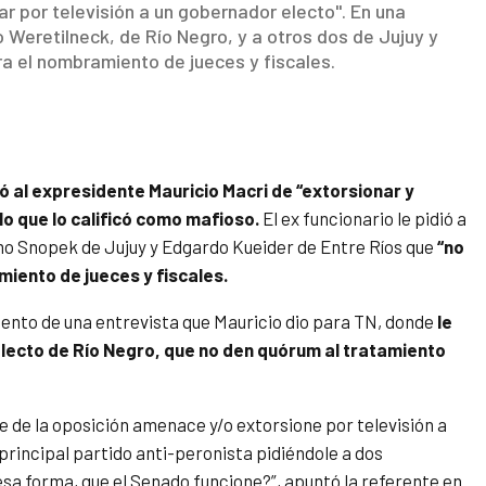
r por televisión a un gobernador electo". En una
o Weretilneck, de Río Negro, y a otros dos de Jujuy y
ra el nombramiento de jueces y fiscales.
 al expresidente Mauricio Macri de “extorsionar y
lo que lo calificó como mafioso.
El ex funcionario le pidió a
rmo Snopek de Jujuy y Edgardo Kueider de Entre Ríos que
“no
iento de jueces y fiscales.
mento de una entrevista que Mauricio dio para TN, donde
le
 electo de Río Negro, que no den quórum al tratamiento
fe de la oposición amenace y/o extorsione por televisión a
principal partido anti-peronista pidiéndole a dos
sa forma, que el Senado funcione?”, apuntó la referente en