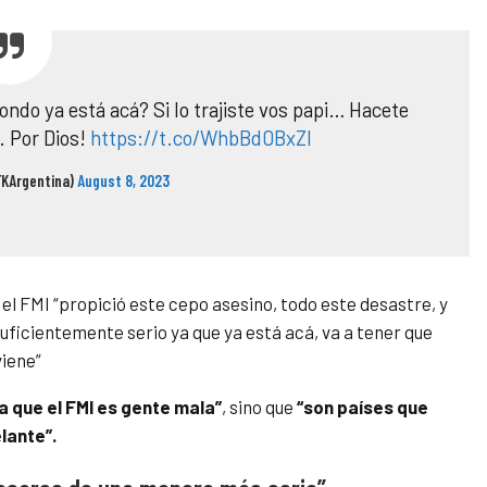
ondo ya está acá? Si lo trajiste vos papi… Hacete
. Por Dios!
https://t.co/WhbBd0BxZl
FKArgentina)
August 8, 2023
 el FMI “propició este cepo asesino, todo este desastre, y
uficientemente serio ya que ya está acá, va a tener que
viene”
a que el FMI es gente mala”
, sino que
“son países que
elante”.