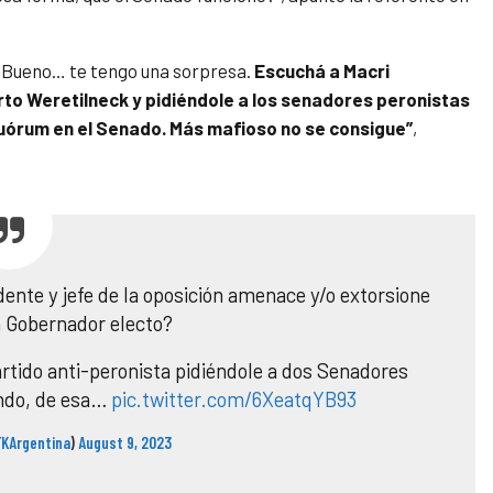
e? Bueno… te tengo una sorpresa.
Escuchá a Macri
to Weretilneck y pidiéndole a los senadores peronistas
quórum en el Senado. Más mafioso no se consigue”
,
ente y jefe de la oposición amenace y/o extorsione
n Gobernador electo?
partido anti-peronista pidiéndole a dos Senadores
ndo, de esa…
pic.twitter.com/6XeatqYB93
FKArgentina
)
August 9, 2023