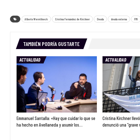
Alberto Weretilneck
Cristina Fernández de Kirchner
Deuda
deuda externa
FMI
TAMBIÉN PODRÍA GUSTARTE
ACTUALIDAD
ACTUALIDAD
Emmanuel Santalla: «Hay que cuidar lo que se
Cristina Kirchner llev
ha hecho en Avellaneda y asumir los…
denunció una “grave 