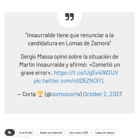
“Insaurralde tiene que renunciar a la
candidatura en Lomas de Zamora”
Sergio Massa opinó sobre la situación de
Martín Insaurralde y afirmó: «Cometió un
grave error».
https://t.co/UgSv4IW2UV
pic.twitter.com/nXQ5ZNOiYL
— Corta
(@
somoscorta
)
October 2, 2023
Axel Kicillof
debate presidencial
elecciones 2023
Lomas de Zamora