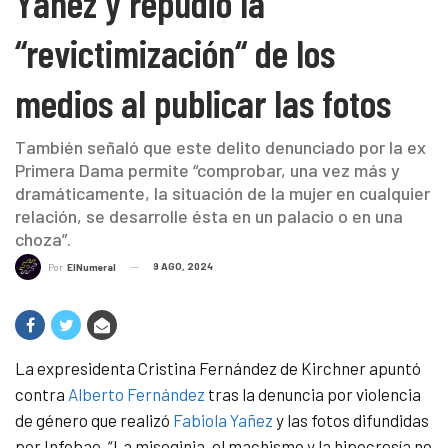
Yañez y repudió la
“revictimización“ de los
medios al publicar las fotos
También señaló que este delito denunciado por la ex
Primera Dama permite “comprobar, una vez más y
dramáticamente, la situación de la mujer en cualquier
relación, se desarrolle ésta en un palacio o en una
choza”.
9 AGO, 2024
Por
ElNumeral
La expresidenta Cristina Fernández de Kirchner apuntó
contra
Alberto Fernández
tras la denuncia por violencia
de género que realizó
Fabiola Yañez
y las fotos difundidas
por Infobae. “La misoginia, el machismo y la hipocresía no