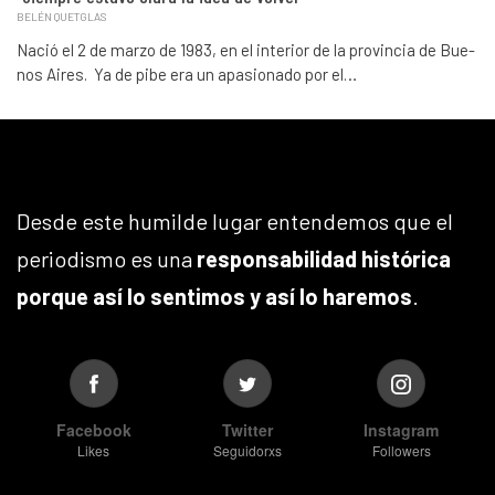
BELÉN QUETGLAS
Nació el 2 de marzo de 1983, en el interior de la provincia de Bue-
nos Aires. Ya de pibe era un apasionado por el…
Desde este humilde lugar entendemos que el
periodismo es una
responsabilidad histórica
porque así lo sentimos y así lo haremos
.
Facebook
Twitter
Instagram
Likes
Seguidorxs
Followers