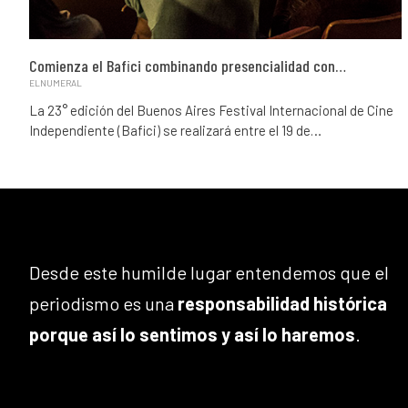
Comienza el Bafici combinando presencialidad con…
ELNUMERAL
La 23° edición del Buenos Aires Festival Internacional de Cine
Independiente (Bafici) se realizará entre el 19 de…
Desde este humilde lugar entendemos que el
periodismo es una
responsabilidad histórica
porque así lo sentimos y así lo haremos
.