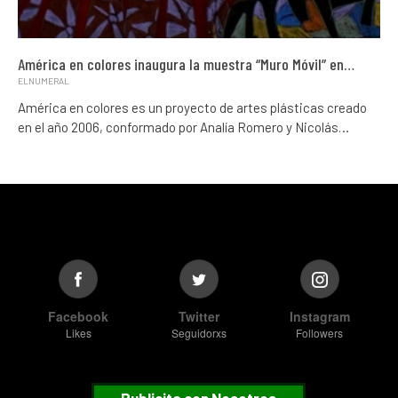
América en colores inaugura la muestra “Muro Móvil” en…
ELNUMERAL
América en colores es un proyecto de artes plásticas creado
en el año 2006, conformado por Analía Romero y Nicolás…
Facebook
Twitter
Instagram
Likes
Seguidorxs
Followers
Publicita con Nosotros