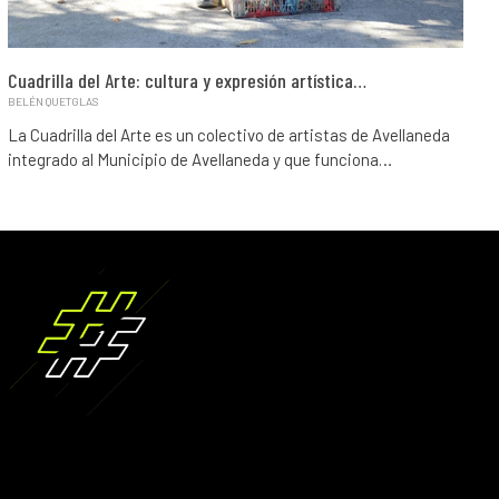
Cuadrilla del Arte: cultura y expresión artística…
BELÉN QUETGLAS
La Cuadrilla del Arte es un colectivo de artistas de Avellaneda
integrado al Municipio de Avellaneda y que funciona…