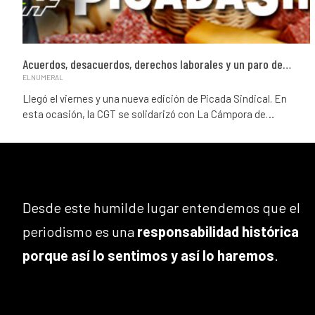
Acuerdos, desacuerdos, derechos laborales y un paro de…
ELNUMERAL
Llegó el viernes y una nueva edición de Picada Sindical. En
esta ocasión, la CGT se solidarizó con La Cámpora de…
Desde este humilde lugar entendemos que el
periodismo es una
responsabilidad histórica
porque así lo sentimos y así lo haremos
.