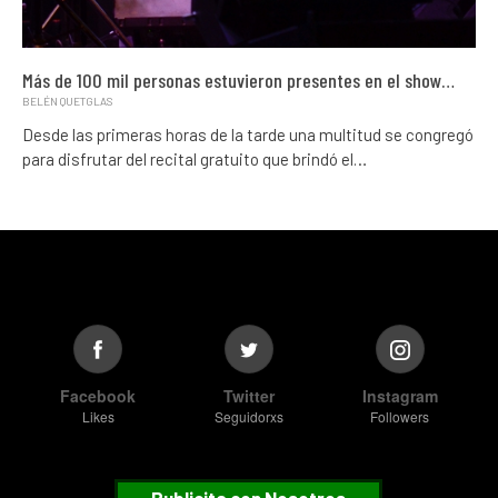
Más de 100 mil personas estuvieron presentes en el show…
BELÉN QUETGLAS
Desde las primeras horas de la tarde una multitud se congregó
para disfrutar del recital gratuito que brindó el…
Facebook
Twitter
Instagram
Likes
Seguidorxs
Followers
Publicita con Nosotros