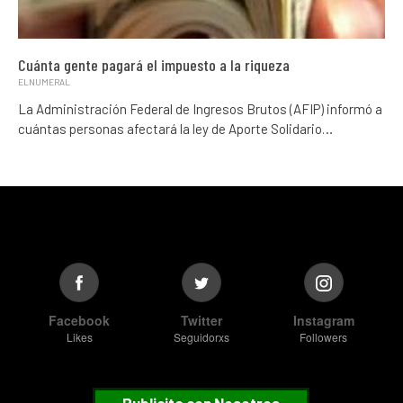
Cuánta gente pagará el impuesto a la riqueza
ELNUMERAL
La Administración Federal de Ingresos Brutos (AFIP) informó a
cuántas personas afectará la ley de Aporte Solidario…
Facebook
Twitter
Instagram
Likes
Seguidorxs
Followers
Publicita con Nosotros