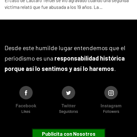
El caso de Lautaro Teruel se vio agravado cuando una segunda
víctima relató que fue abusada a los 19 años. La…
Desde este humilde lugar entendemos que el
periodismo es una
responsabilidad histórica
porque así lo sentimos y así lo haremos
.
Facebook
Twitter
Instagram
Likes
Seguidorxs
Followers
Publicita con Nosotros