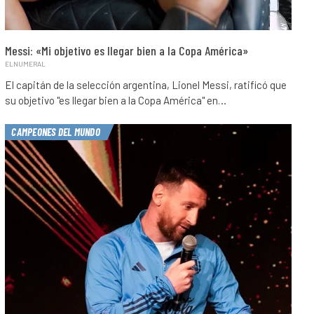
Messi: «Mi objetivo es llegar bien a la Copa América»
ELNUMERAL
El capitán de la selección argentina, Lionel Messi, ratificó que
su objetivo "es llegar bien a la Copa América" en…
CAMPEONES DEL MUNDO