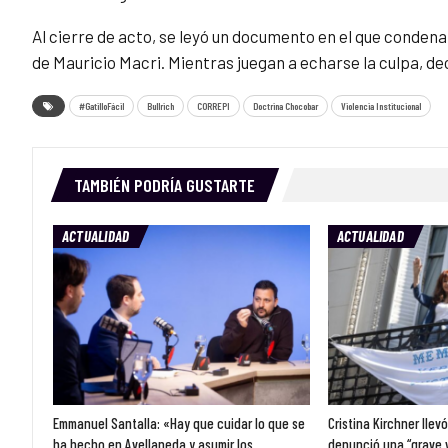
Al cierre de acto, se leyó un documento en el que condena
de Mauricio Macri. Mientras juegan a echarse la culpa, de
#GatilloFácil
Bullrich
CORREPI
Doctrina Chocobar
Violencia Institucional
TAMBIÉN PODRÍA GUSTARTE
ACTUALIDAD
ACTUALIDAD
Emmanuel Santalla: «Hay que cuidar lo que se
Cristina Kirchner llev
ha hecho en Avellaneda y asumir los…
denunció una “grave 