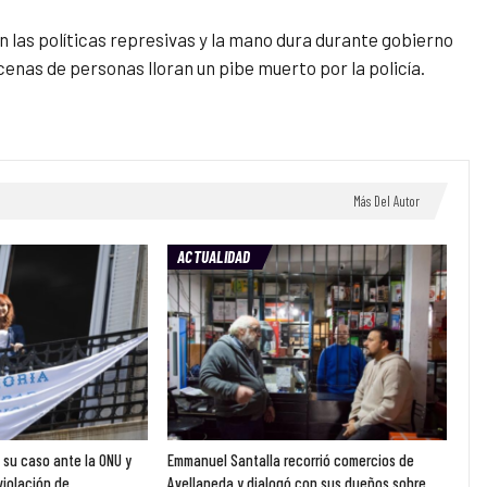
n las políticas represivas y la mano dura durante gobierno
cenas de personas lloran un pibe muerto por la policía.
Más Del Autor
ACTUALIDAD
ó su caso ante la ONU y
Emmanuel Santalla recorrió comercios de
violación de…
Avellaneda y dialogó con sus dueños sobre