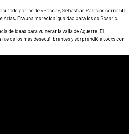
ejecutado por los de «Becca», Sebastian Palacios corría 50
de Arias. Era una merecida igualdad para los de Rosario.
a de ideas para vulnerar la valla de Aguerre. El
 fue de los mas desequilibrantes y sorprendió a todxs con