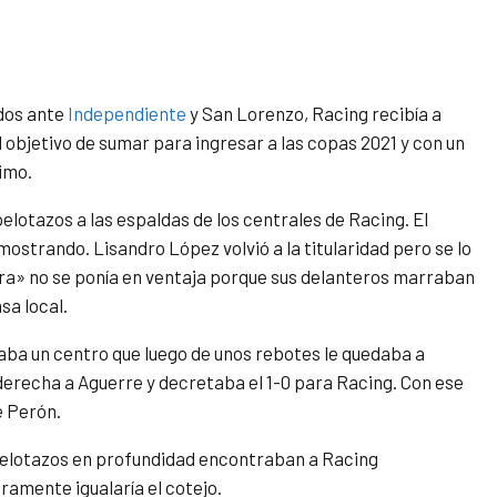
ados ante
Independiente
y San Lorenzo, Racing recibía a
l objetivo de sumar para ingresar a las copas 2021 y con un
imo.
lotazos a las espaldas de los centrales de Racing. El
a mostrando. Lisandro López volvió a la titularidad pero se lo
pra» no se ponía en ventaja porque sus delanteros marraban
sa local.
iaba un centro que luego de unos rebotes le quedaba a
derecha a Aguerre y decretaba el 1-0 para Racing. Con ese
e Perón.
 pelotazos en profundidad encontraban a Racing
uramente igualaría el cotejo.