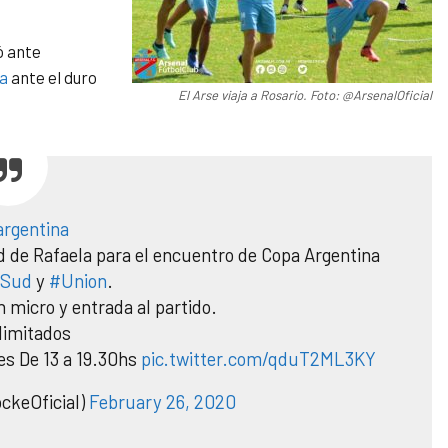
ó ante
a
ante el duro
El Arse viaja a Rosario. Foto: @ArsenalOficial
rgentina
ad de Rafaela para el encuentro de Copa Argentina
kSud
y
#Union
.
n micro y entrada al partido.
limitados
nes De 13 a 19.30hs
pic.twitter.com/qduT2ML3KY
ckeOficial)
February 26, 2020