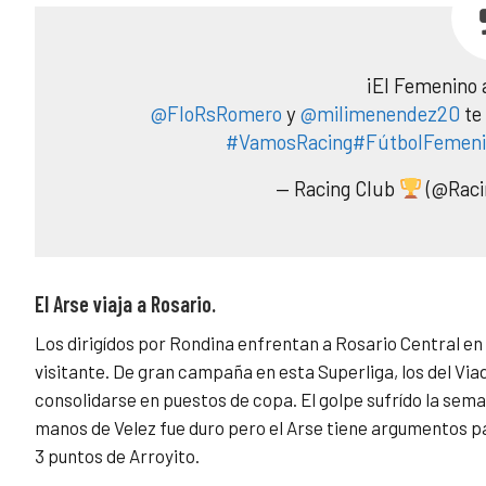
¡El Femenino a
@FloRsRomero
y
@milimenendez20
te 
#VamosRacing
#FútbolFemen
— Racing Club
(@Raci
El Arse viaja a Rosario.
Los dirigídos por Rondina enfrentan a Rosario Central en
visitante. De gran campaña en esta Superliga, los del Vi
consolidarse en puestos de copa. El golpe sufrído la sem
manos de Velez fue duro pero el Arse tiene argumentos pa
3 puntos de Arroyito.