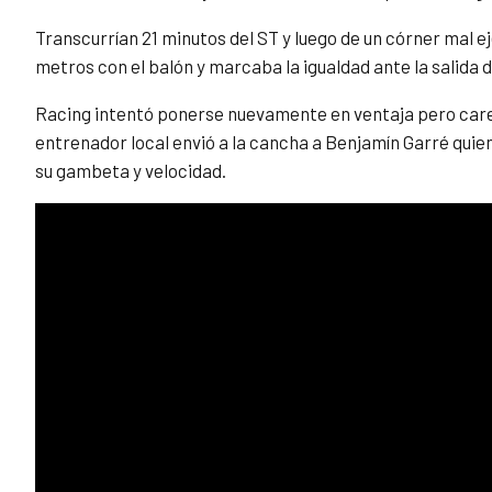
Transcurrían 21 minutos del ST y luego de un córner mal 
metros con el balón y marcaba la igualdad ante la salida 
Racing intentó ponerse nuevamente en ventaja pero carecí
entrenador local envió a la cancha a Benjamín Garré quien
su gambeta y velocidad.