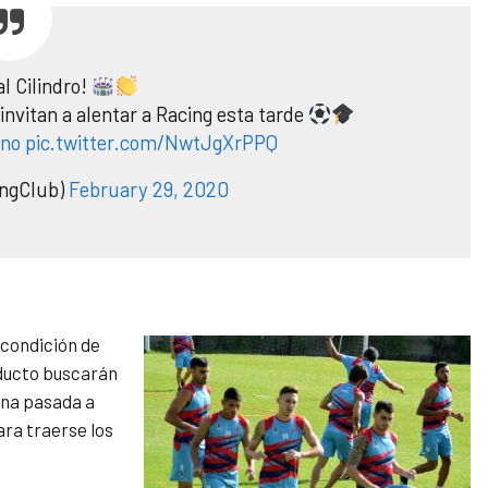
l Cilindro!
invitan a alentar a Racing esta tarde
ino
pic.twitter.com/NwtJgXrPPQ
ngClub)
February 29, 2020
 condición de
aducto buscarán
ana pasada a
ra traerse los