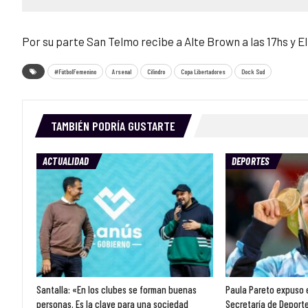
Por su parte San Telmo recibe a Alte Brown a las 17hs y El
#FútbolFemenino
Arsenal
Cilindro
Copa Libertadores
Dock Sud
TAMBIÉN PODRÍA GUSTARTE
ACTUALIDAD
DEPORTES
Santalla: «En los clubes se forman buenas
Paula Pareto expuso e
personas. Es la clave para una sociedad
Secretaría de Deport