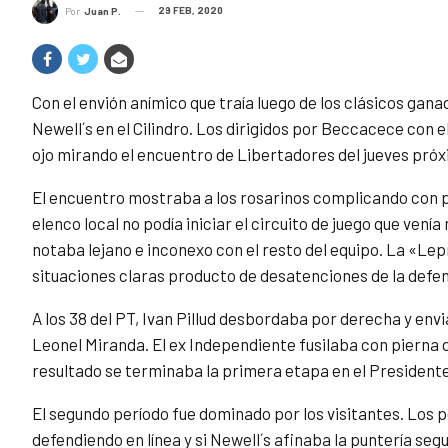
29 FEB, 2020
Por
Juan P.
Con el envión anímico que traía luego de los clásicos gan
Newell´s en el Cilindro. Los dirigidos por Beccacece con e
ojo mirando el encuentro de Libertadores del jueves próx
El encuentro mostraba a los rosarinos complicando con pe
elenco local no podía iniciar el circuito de juego que vení
notaba lejano e inconexo con el resto del equipo. La «Le
situaciones claras producto de desatenciones de la defen
A los 38 del PT, Ivan Pillud desbordaba por derecha y env
Leonel Miranda. El ex Independiente fusilaba con pierna 
resultado se terminaba la primera etapa en el President
El segundo período fue dominado por los visitantes. Los
defendiendo en línea y si Newell´s afinaba la puntería seg