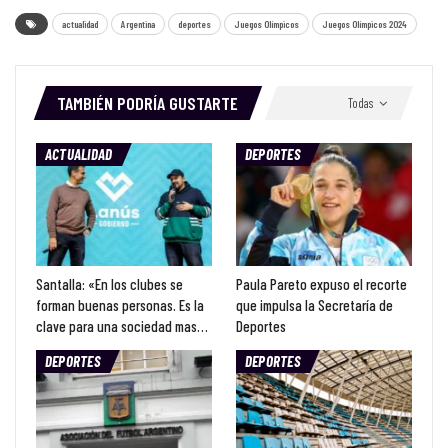
actualidad
Argentina
deportes
Juegos Olímpicos
Juegos Olímpicos 2024
TAMBIÉN PODRÍA GUSTARTE
Todas
ACTUALIDAD
DEPORTES
Santalla: «En los clubes se
Paula Pareto expuso el recorte
forman buenas personas. Es la
que impulsa la Secretaría de
clave para una sociedad mas…
Deportes
DEPORTES
DEPORTES