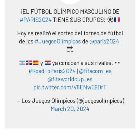
¡EL FÚTBOL OLÍMPICO MASCULINO DE
#PARIS2024
TIENE SUS GRUPOS!
Hoy se realizó el sorteo del torneo de fútbol
de los
#JuegosOlímpicos
de
@paris2024
.
y
ya conocen a sus rivales.
#RoadToParis2024
|
@fifacom_es
@fifaworldcup_es
pic.twitter.com/V8ENw09DrT
— Los Juegos Olímpicos (@juegosolimpicos)
March 20, 2024