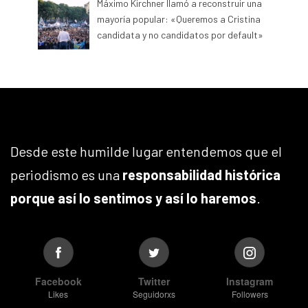
Máximo Kirchner llamó a reconstruir una
mayoría popular: «Queremos a Cristina
candidata y no candidatos por default»
Desde este humilde lugar entendemos que el
periodismo es una
responsabilidad histórica
porque así lo sentimos y así lo haremos
.
Facebook
Twitter
Instagram
Likes
Seguidorxs
Followers