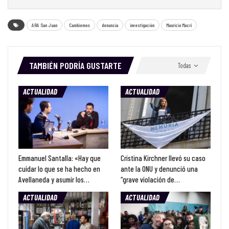
ARA San Juan
Cambiemos
denuncia
investigación
Mauricio Macri
TAMBIÉN PODRÍA GUSTARTE
Todas
ACTUALIDAD
ACTUALIDAD
Emmanuel Santalla: «Hay que
Cristina Kirchner llevó su caso
cuidar lo que se ha hecho en
ante la ONU y denunció una
Avellaneda y asumir los…
“grave violación de…
ACTUALIDAD
ACTUALIDAD