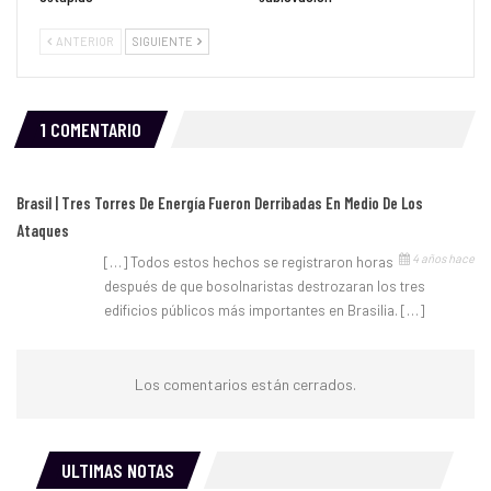
ANTERIOR
SIGUIENTE
1 COMENTARIO
Brasil | Tres Torres De Energía Fueron Derribadas En Medio De Los
Ataques
4 años hace
[…] Todos estos hechos se registraron horas
después de que bosolnaristas destrozaran los tres
edificios públicos más importantes en Brasilia. […]
Los comentarios están cerrados.
ULTIMAS NOTAS