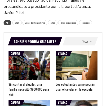
Morales; el diputado radical Facundo Manes y el
precandidato a presidente por la Libertad Avanza,
Javier Milei.
CABA
Ciudad de Buenos Aires
datos
datos biométricos
espionaje
TAMBIÉN PODRÍA GUSTARTE
Todas
CIUDAD
CIUDAD
Sin contar el alquiler, una
Los estudiantes ya no podrán
familia necesitó $900.000 para
usar el celular en la escuela
vivir
CIUDAD
CIUDAD