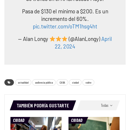
Pasa de $130 el mínimo a $200. Es un
incremento del 60%.
pic.twitter.com/oTM1hsg4ht
— Alan Longy
(@AlanLongy)
April
22, 2024
actualidad
audiencia pública
CABA
ciudad
subte
TAMBIÉN PODRÍA GUSTARTE
Todas
CIUDAD
CIUDAD