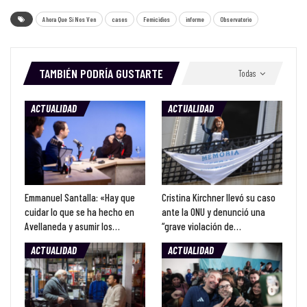
Ahora Que Sí Nos Ven
casos
Femicidios
informe
Observatorio
TAMBIÉN PODRÍA GUSTARTE
Todas
ACTUALIDAD
ACTUALIDAD
Emmanuel Santalla: «Hay que
Cristina Kirchner llevó su caso
cuidar lo que se ha hecho en
ante la ONU y denunció una
Avellaneda y asumir los…
“grave violación de…
ACTUALIDAD
ACTUALIDAD