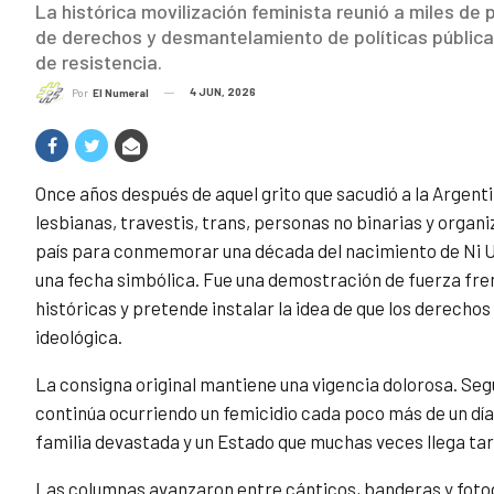
La histórica movilización feminista reunió a miles de
de derechos y desmantelamiento de políticas pública
de resistencia.
4 JUN, 2026
Por
El Numeral
Once años después de aquel grito que sacudió a la Argentin
lesbianas, travestis, trans, personas no binarias y organi
país para conmemorar una década del nacimiento de Ni Un
una fecha simbólica. Fue una demostración de fuerza fre
históricas y pretende instalar la idea de que los derechos
ideológica.
La consigna original mantiene una vigencia dolorosa. Seg
continúa ocurriendo un femicidio cada poco más de un día.
familia devastada y un Estado que muchas veces llega tar
Las columnas avanzaron entre cánticos, banderas y fotog