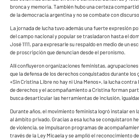
bronca y memoria. También hubo una certeza compartida:
de la democracia argentina y no se combate con discursos 
La jornada de lucha tuvo además una fuerte expresión polí
del campo nacional y popular se trasladaron hasta el domi
José 1111, para expresarle su respaldo en medio de un es
de proscripción que denuncian desde el peronismo.
Allí confluyeron organizaciones feministas, agrupaciones 
que la defensa de los derechos conquistados durante los
«Sin Cristina Libre no hay ni Una Menos», la lucha contra 
de derechos y el acompañamiento a Cristina forman parte
busca desarticular las herramientas de inclusión, igualdad
Durante años, el movimiento feminista logró instalar en 
al ámbito privado. Gracias a esa lucha se conquistaron h
de violencia, se impulsaron programas de acompañamient
través de la Ley Micaela y se amplió el reconocimiento d