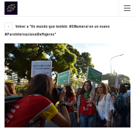
Volver a "Un mundo que tembló: #ElNumeral en un nuevo
#ParoInternacionalDeMujeres"