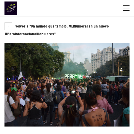
Volver a "Un mundo que tembló: #ElNumeral en un nuevo
#ParoInternacionalDeMujeres"