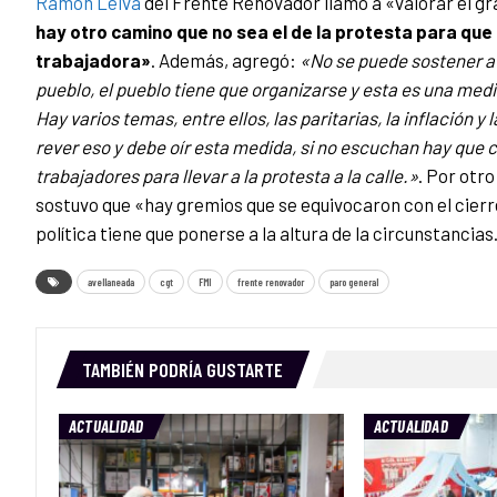
Ramón Leiva
del Frente Renovador llamó a «valorar el gr
hay otro camino que no sea el de la protesta para que 
trabajadora»
. Además, agregó:
«No se puede sostener a 
pueblo, el pueblo tiene que organizarse y esta es una medi
Hay varios temas, entre ellos, las paritarias, la inflación 
rever eso y debe oír esta medida, si no escuchan hay que 
trabajadores para llevar a la protesta a la calle.»
. Por otro
sostuvo que «hay gremios que se equivocaron con el cierre
política tiene que ponerse a la altura de la circunstancias
avellaneada
cgt
FMI
frente renovador
paro general
TAMBIÉN PODRÍA GUSTARTE
ACTUALIDAD
ACTUALIDAD