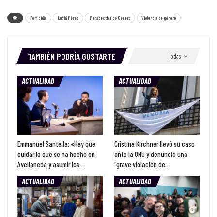
Femicidio
Lucía Pérez
Perspectiva de Genero
Violencia de género
TAMBIÉN PODRÍA GUSTARTE
Todas
ACTUALIDAD
ACTUALIDAD
Emmanuel Santalla: «Hay que
Cristina Kirchner llevó su caso
cuidar lo que se ha hecho en
ante la ONU y denunció una
Avellaneda y asumir los…
“grave violación de…
ACTUALIDAD
ACTUALIDAD