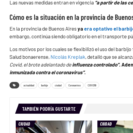
Las nuevas medidas entran en vigencia
“a partir de las c
Cómo es la situación en la provincia de Bueno
En la provincia de Buenos Aires
ya
era optativo el barbi
embargo, continúa siendo obligatorio en el transporte pú
Los motivos por los cuales se flexibilizó el uso del barbijo 
Salud bonaerense,
Nicolás Kreplak
, detalló que se alcan
Covid, el brote adelantado de
influenza controlado”.
Adem
inmunizada contra el coronavirus”
.
actualidad
barbijo
ciudad
Coronavirus
COVID19
TAMBIÉN PODRÍA GUSTARTE
CIUDAD
CIUDAD