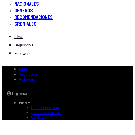
NACIONALES
GÉNEROS
RECOMENDACIONES
GREMIALES
Likes
Seguidorxs
Followers
Likes
Seguidorxs
Followers
Ingresar
Más
Edición impresa
¿Quiénes somos?
Contacto