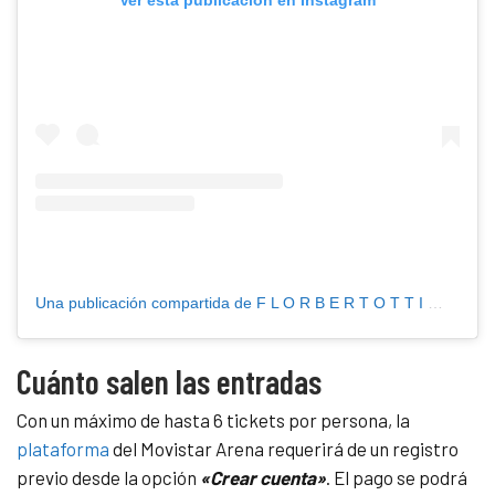
Ver esta publicación en Instagram
Una publicación compartida de F L O R B E R T O T T I
(@florb
Cuánto salen las entradas
Con un máximo de hasta 6 tickets por persona, la
plataforma
del Movistar Arena requerirá de un registro
previo desde la opción
«Crear cuenta»
. El pago se podrá