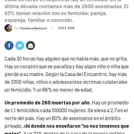
última década contamos más de 2600 asesinadas. El
93% tenían relación con su femicida: pareja,
expareja, familiar o conocido.
3 OCT, 2018
Por
Florencia Restucci
Cada 30 horas hay alguien que no habla más, que no grita.
Hay un corazón que se paraliza y hay algún niño o niña que
pierde a su madre. Según la Casa del Encuentro, hay más
de 3300 niñas, niños o adolescentes víctimas colaterales
un femicidio. Y un 66% es menor de edad.
Un promedio de 260 muertas por año
. Hay un promedio
de 1,1 femicidios cada 100000 mujeres. Se eleva a 2,7 en el
norte del país. Hay un 80% de asesinatos en el ámbito
privado, a
hí donde nos enseñaron “no nos tenemos que
meter”
. Y un 72% dentro de la casa de la propia víctima.