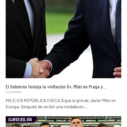
El Gobierno festeja la «inflación 0», Milei en Praga y…
ELNUMERAL
MILEI EN REPÚBLICA CHECA Sigue la gira de Javier Milei en
Europa. Después de recibir una medalla en…
CLAVES DEL DÍA