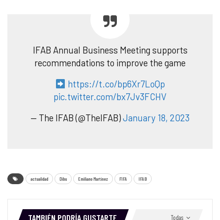
IFAB Annual Business Meeting supports
recommendations to improve the game
https://t.co/bp6Xr7LoQp
pic.twitter.com/bx7Jv3FCHV
— The IFAB (@TheIFAB)
January 18, 2023
actualidad
Dibu
Emiliano Martínez
FIFA
IFAB
TAMBIÉN PODRÍA GUSTARTE
Todas