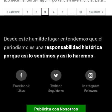
acontecimientos de mayor importancia a nivel mundial. Esta…
ANTERIOR
1
2
3
4
5
…
32
SIGUIENTE
Desde este humilde lugar entendemos que el
periodismo es una
responsabilidad histórica
porque así lo sentimos y así lo haremos
.
Facebook
Twitter
Instagram
Likes
Seguidorxs
Followers
Publicita con Nosotros