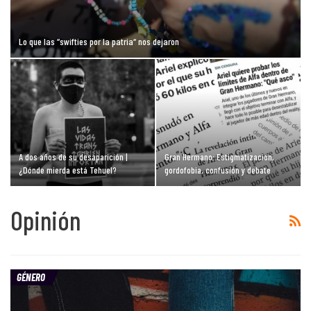
Lo que las “swifties por la patria“ nos dejaron
A dos años de su desaparición |
Gran Hermano: Estigmatización,
¿Dónde mierda está Tehuel?
gordofobia, confusión y debate
Opinión
GÉNERO