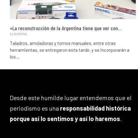
«La reconstrucción de la Argentina tiene que ver con…
ELNUMERAL
Taladros, amoladoras y tornos manuales, entre otras
herramientas, se entregaron esta tarde, y se incorporarán a
los…
Desde este humilde lugar entendemos que el
periodismo es una
responsabilidad histórica
porque así lo sentimos y así lo haremos
.