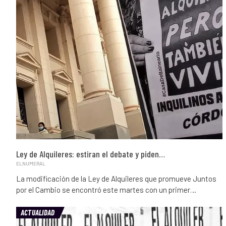
Ley de Alquileres: estiran el debate y piden…
ELNUMERAL
La modificación de la Ley de Alquileres que promueve Juntos
por el Cambio se encontró este martes con un primer…
ACTUALIDAD