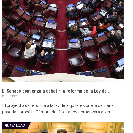
El Senado comienza a debatir la reforma de la Ley de…
ELNUMERAL
El proyecto de reforma a la ley de alquileres que la semana
pasada aprobó la Cámara de Diputados comenzará a ser…
ACTUALIDAD